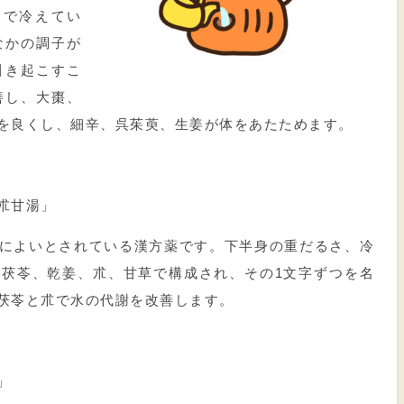
まで冷えてい
なかの調子が
引き起こすこ
善し、大棗、
を良くし、細辛、呉茱萸、生姜が体をあたためます。
朮甘湯」
によいとされている漢方薬です。下半身の重だるさ、冷
。茯苓、乾姜、朮、甘草で構成され、その
1
文字ずつを名
茯苓と朮で水の代謝を改善します。
」