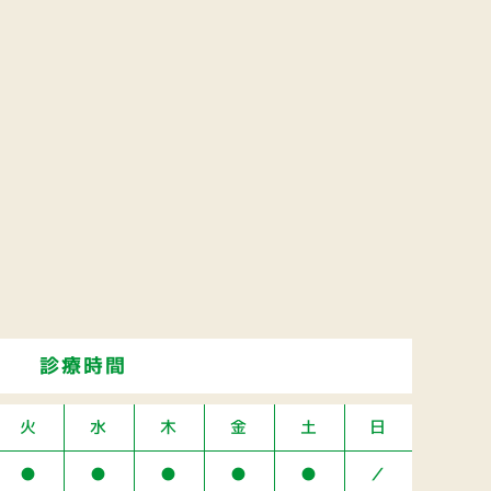
診療時間
火
水
木
金
土
日
●
●
●
●
●
／